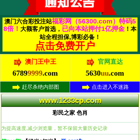
福彩网（56300.com）特码5
澳门六合彩投注站
8倍！
已向本站押付1亿押金
大额客户首选，
！本
站全程担保,博彩必备！
点击免费开户
澳门王中王
官网直达
6789
9999
.com
5630
uu
.com
赶尽杀绝内部图
点击进入不迷路
www.1233cp.com
彩民之家
色肖
为提高速度,减少浏览量，暂不保留大量历史记录